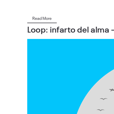
Read More
Loop: infarto del alma