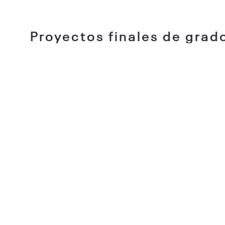
Proyectos finales de grad