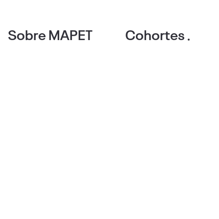
Sobre MAPET
Cohortes