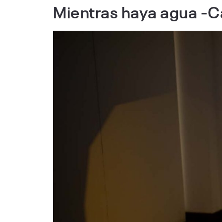
Mientras haya agua -