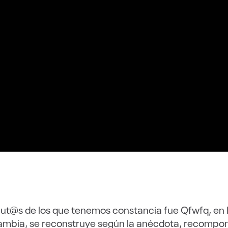
ut@s de los que tenemos constancia fue Qfwfq, en 
mbia, se reconstruye según la anécdota, recompone