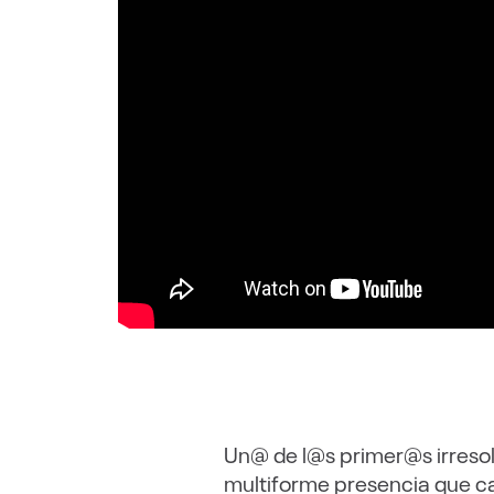
Un@ de l@s primer@s irresol
multiforme presencia que ca