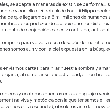
les, se adapta a maneras de existir, se performa… se
copio y con ella el Ribofunk de Paul Di Filippo decla
cha de que llegaremos a 8 mil millones de humanos s
 nombres a los pedazos de espacio que nos distanci
mienta de conjunción explosiva anti vida, anti sent
ntemperie para volver a casa después de marchar co
enes somos aún y con la piel expuesta en la búsque
nviamos cartas para hilar nuestra sombra y amar s
 lejanía, al nombrar su ancestralidad, al nombrar s
s.
s colores y contamos cuentos en sus lenguajes venid
trementina viva y metódica con la que tensamos el l
olvernos en la oscuridad, obsoletos ante la innova