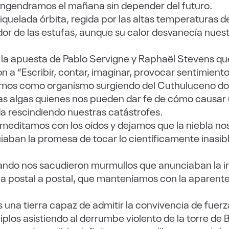
engendramos el mañana sin depender del futuro.
niquelada órbita, regida por las altas temperaturas 
or de las estufas, aunque su calor desvanecía nues
 la apuesta de Pablo Servigne y Raphaël Stevens que 
a “Escribir, contar, imaginar, provocar sentimiento
amos como organismo surgiendo del Cuthuluceno d
s algas quienes nos pueden dar fe de cómo causar u
da rescindiendo nuestras catástrofes.
 meditamos con los oídos y dejamos que la niebla no
iaban la promesa de tocar lo científicamente inasib
ando nos sacudieron murmullos que anunciaban la irr
a postal a postal, que manteníamos con la aparente
una tierra capaz de admitir la convivencia de fuer
los asistiendo al derrumbe violento de la torre de 